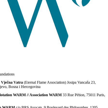
ndations
 Vječna Vatra
(Eternal Flame Association) Josipa Vancaša 23,
jevo, Bosna i Hercegovina
dotation WARM // Association WARM
33 Rue Pétion, 75011 Paris,
ion WARM
c/o BRS Avocats, 9 Boulevard des Philosophes, 1205