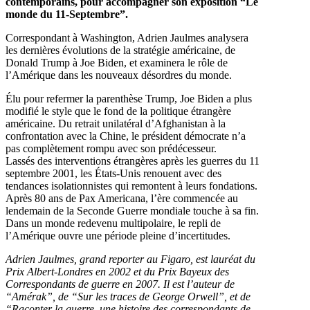
contemporains, pour accompagner son exposition “Le
monde du 11-Septembre”.
Correspondant à Washington, Adrien Jaulmes analysera
les dernières évolutions de la stratégie américaine, de
Donald Trump à Joe Biden, et examinera le rôle de
l’Amérique dans les nouveaux désordres du monde.
Élu pour refermer la parenthèse Trump, Joe Biden a plus
modifié le style que le fond de la politique étrangère
américaine. Du retrait unilatéral d’Afghanistan à la
confrontation avec la Chine, le président démocrate n’a
pas complètement rompu avec son prédécesseur.
Lassés des interventions étrangères après les guerres du 11
septembre 2001, les États-Unis renouent avec des
tendances isolationnistes qui remontent à leurs fondations.
Après 80 ans de Pax Americana, l’ère commencée au
lendemain de la Seconde Guerre mondiale touche à sa fin.
Dans un monde redevenu multipolaire, le repli de
l’Amérique ouvre une période pleine d’incertitudes.
Adrien Jaulmes, grand reporter au Figaro, est lauréat du
Prix Albert-Londres en 2002 et du Prix Bayeux des
Correspondants de guerre en 2007. Il est l’auteur de
“Amérak”, de “Sur les traces de George Orwell”, et de
“Raconter la guerre, une histoire des correspondants de