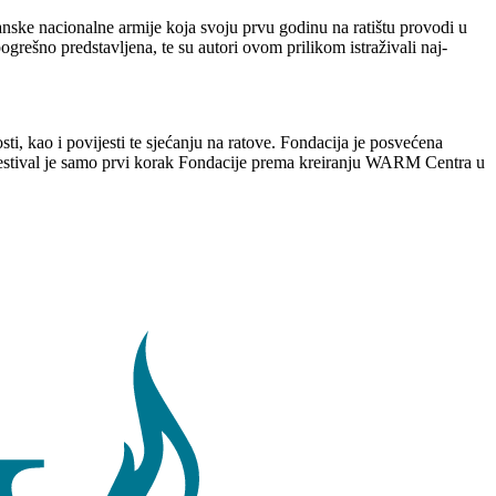
tanske nacionalne armije koja svoju prvu godinu na ratištu provodi u
rešno predstavljena, te su autori ovom prilikom istraživali naj-
i, kao i povijesti te sjećanju na ratove. Fondacija je posvećena
M Festival je samo prvi korak Fondacije prema kreiranju WARM Centra u