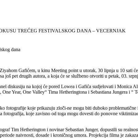
 FOKUSU TREĆEG FESTIVALSKOG DANA – VECERNJAK
alskog dana
iyahom Gafićem, u kinu Meeting point u utorak, 30 lipnja u 10 sati 
sa još pet drugih autora, a koja će se službeno otvoriti u petak, 03. srp
 panel diskusiju na kojoj će pored Lowea i Gafića sudjelovati i Monic
oon, One Year, One Valley“ Tima Hetheringtona i Sebastiana Jungera i “
ako fotografije koje prikazuju zloči-ne mogu biti duboko problematične
a fotografija, koje zavisno od toga mogu dovesti do ponovne viktimizacije,
raf Tim Hetherington i novinar Sebastian Junger, dopustili su realnosti
eriode naivnosti, dosade i kroničnog umora. Projekcija filma je zakazan