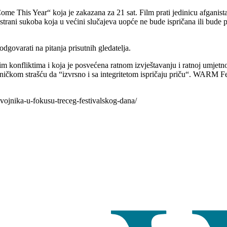
 Come This Year“ koja je zakazana za 21 sat. Film prati jedinicu afganis
ani sukoba koja u većini slučajeva uopće ne bude ispričana ili bude pog
govarati na pitanja prisutnih gledatelja.
onfliktima i koja je posvećena ratnom izvještavanju i ratnoj umjetnost
ajedničkom strašću da “izvrsno i sa integritetom ispričaju priču“. WAR
vojnika-u-fokusu-treceg-festivalskog-dana/