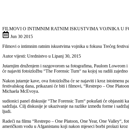
FILMOVI O INTIMNIM RATNIM ISKUSTVIMA VOJNIKA U
Jun
30
2015
Filmovi o intimnim ratnim iskustvima vojnika u fokusu Trećeg festiv
Autor vijesti: Urednistvo u Lipanj 30, 2015
Jutarnjim druženjem i razgovorom sa fotografima, Paulom Loweom i Z
će najaviti fotoizložbu “The Forensic Turn“ na kojoj su radili zajedno 
Nakon jutarnje kave, ova fotoizložba će se najaviti i kroz istoimenu
festivalskog dana, prikazani će biti i filmovi, “Restrepo – One Plat
Michaela McEvoya.
sudionici panel diskusije “The Forensic Turn“ pokušati će objasniti k
sadržaja. Cilj diskusije je ukazivanje na razlike između forme i sadržaj
ljudi.
Radeći na filmu “Restrepo – One Platoon, One Year, One Valley“, fotog
američkom vodu u Afganistanu koji nakon mjeseci borbi prolazi kroz p