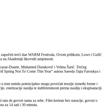
će započeti treći dan WARM Festivala. Ovom prilikom, Lowe i Gafić
nja na Akademiji likovnih umjetnosti.
a Alcazar-Duarte, Muhamed Duraković i Velma Šarić. Trećeg
 Tell Spring Not To Come This Year“ autora Saeeda Tajia Faroukya i
 i u tom smislu potencijalno mogu povećati tenzije između forme i
 estetizacije nasilja te indiferentnosti prema nasilju i eksploataciji
 rata da govori sama za sebe. Film kreiran bez naracije, govori o
a za 14 sati i 30 minuta.