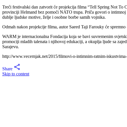
Treći festivalski dan zatvorit će projekcija filma “Tell Spring Not To
provinciji Helmand bez pomoći NATO trupa. Priča govori o intimnoj str
dublje ljudske motive, želje i osobne borbe samih vojnika.
Odmah nakon projekcije filma, autor Saeed Taji Farouky će spremno od
WARM je internacionalna Fondacija koja se bavi suvremenim svjetskim k
promociji mladih talenata i njihovoj edukaciji, a okuplja ljude sa z
Sarajevu.
http://www.vecernjak.net/2015/filmovi-o-intimnim-ratnim-iskustvima-
Share
Skip to content