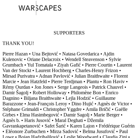
SUPPORTERS
THANK YOU!
Pierre Hazan • Una Bejtović • Natasa Govedarica • Ajdin
Kulenovic • Oriane Delacroix • Wendell Steavenson • Sylvie
Grumbach • Yul Tomatala • Ziyah Gafić • Pierre Courtin • Laurent
Van der Stockt • Laurent Hochberg • Charles-Henry Frizon •
Mirsad Purivatra • Adnan Pavlović • Julian Braithwaite • Florent
Marcie • Jean Hatzfeld • Pierre Terdjman • Plantu • Ron Haviv •
Rémy Ourdan • Jon Jones • Serge Langeois • Patrick Chauvel •
Damir Šagolj • Robert Holloway • Philomène Bon • Enrico
Dagnino • Biljana Braithwaite • Lejla Hodzić • Guillaume
Barazzone • Jean-François Leroy • Dino Hujić • Agnès de Victor •
Stéphane Grimaldi • Christopher Yggdre • Amila Bričić • Gaëlle
Girbes • Elma Hasimbegović • Damir Sagolj • Marie Berger •
Agnès b. • Haris Jusović • Maral Deghati • Džemila
Gavrankapetanović • Safet Šarić • Karen Lajon • Frédérique Guérin
• Eléonore Zurbuchen • Mirza Sadović • Belma Jusufović • Paul
Lowe • Bojan Hadzihalilović • Leslie Woodward • Claudia Zini •