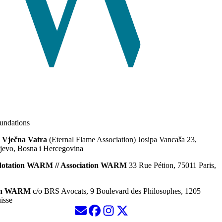
ndations
 Vječna Vatra
(Eternal Flame Association) Josipa Vancaša 23,
jevo, Bosna i Hercegovina
dotation WARM // Association WARM
33 Rue Pétion, 75011 Paris,
ion WARM
c/o BRS Avocats, 9 Boulevard des Philosophes, 1205
isse