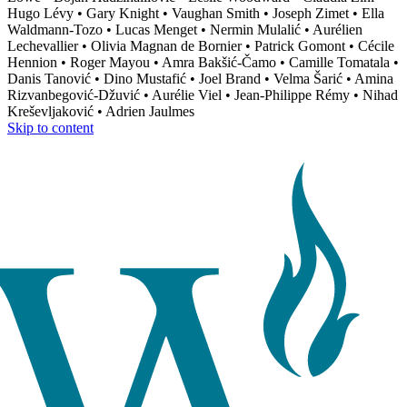
Hugo Lévy • Gary Knight • Vaughan Smith • Joseph Zimet • Ella
Waldmann-Tozo • Lucas Menget • Nermin Mulalić • Aurélien
Lechevallier • Olivia Magnan de Bornier • Patrick Gomont • Cécile
Hennion • Roger Mayou • Amra Bakšić-Čamo • Camille Tomatala •
Danis Tanović • Dino Mustafić • Joel Brand • Velma Šarić • Amina
Rizvanbegović-Džuvić • Aurélie Viel • Jean-Philippe Rémy • Nihad
Kreševljaković • Adrien Jaulmes
Skip to content