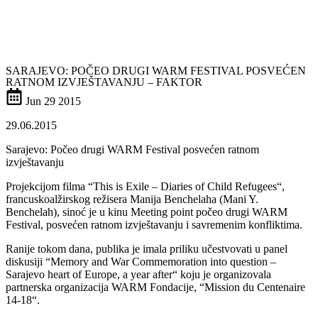
SARAJEVO: POČEO DRUGI WARM FESTIVAL POSVEĆEN
RATNOM IZVJEŠTAVANJU – FAKTOR
Jun
29
2015
29.06.2015
Sarajevo: Počeo drugi WARM Festival posvećen ratnom
izvještavanju
Projekcijom filma “This is Exile – Diaries of Child Refugees“,
francuskoalžirskog režisera Manija Benchelaha (Mani Y.
Benchelah), sinoć je u kinu Meeting point počeo drugi WARM
Festival, posvećen ratnom izvještavanju i savremenim konfliktima.
Ranije tokom dana, publika je imala priliku učestvovati u panel
diskusiji “Memory and War Commemoration into question –
Sarajevo heart of Europe, a year after“ koju je organizovala
partnerska organizacija WARM Fondacije, “Mission du Centenaire
14-18“.