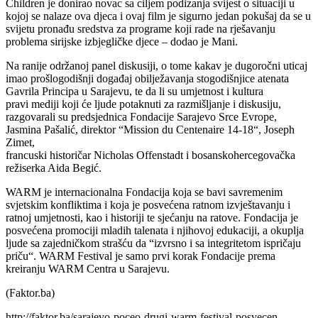
Children je donirao novac sa ciljem podizanja svijest o situaciji u
kojoj se nalaze ova djeca i ovaj film je sigurno jedan pokušaj da se u
svijetu pronađu sredstva za programe koji rade na rješavanju
problema sirijske izbjegličke djece – dodao je Mani.
Na ranije održanoj panel diskusiji, o tome kakav je dugoročni uticaj
imao prošlogodišnji događaj obilježavanja stogodišnjice atenata
Gavrila Principa u Sarajevu, te da li su umjetnost i kultura
pravi mediji koji će ljude potaknuti za razmišljanje i diskusiju,
razgovarali su predsjednica Fondacije Sarajevo Srce Evrope,
Jasmina Pašalić, direktor “Mission du Centenaire 14-18“, Joseph
Zimet,
francuski historičar Nicholas Offenstadt i bosanskohercegovačka
režiserka Aida Begić.
WARM je internacionalna Fondacija koja se bavi savremenim
svjetskim konfliktima i koja je posvećena ratnom izvještavanju i
ratnoj umjetnosti, kao i historiji te sjećanju na ratove. Fondacija je
posvećena promociji mladih talenata i njihovoj edukaciji, a okuplja
ljude sa zajedničkom strašću da “izvrsno i sa integritetom ispričaju
priču“. WARM Festival je samo prvi korak Fondacije prema
kreiranju WARM Centra u Sarajevu.
(Faktor.ba)
http://faktor.ba/sarajevo-poceo-drugi-warm-festival-posvecen-