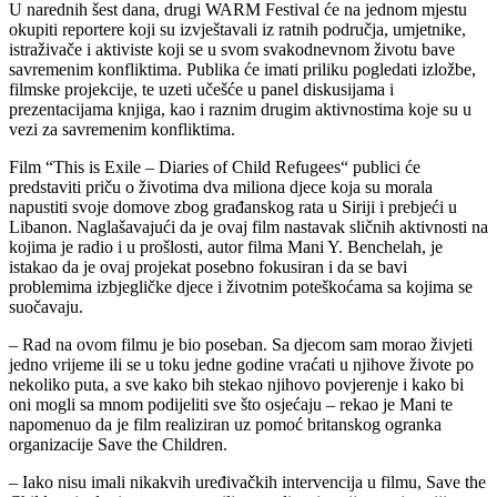
U narednih šest dana, drugi WARM Festival će na jednom mjestu
okupiti reportere koji su izvještavali iz ratnih područja, umjetnike,
istraživače i aktiviste koji se u svom svakodnevnom životu bave
savremenim konfliktima. Publika će imati priliku pogledati izložbe,
filmske projekcije, te uzeti učešće u panel diskusijama i
prezentacijama knjiga, kao i raznim drugim aktivnostima koje su u
vezi za savremenim konfliktima.
Film “This is Exile – Diaries of Child Refugees“ publici će
predstaviti priču o životima dva miliona djece koja su morala
napustiti svoje domove zbog građanskog rata u Siriji i prebjeći u
Libanon. Naglašavajući da je ovaj film nastavak sličnih aktivnosti na
kojima je radio i u prošlosti, autor filma Mani Y. Benchelah, je
istakao da je ovaj projekat posebno fokusiran i da se bavi
problemima izbjegličke djece i životnim poteškoćama sa kojima se
suočavaju.
– Rad na ovom filmu je bio poseban. Sa djecom sam morao živjeti
jedno vrijeme ili se u toku jedne godine vraćati u njihove živote po
nekoliko puta, a sve kako bih stekao njihovo povjerenje i kako bi
oni mogli sa mnom podijeliti sve što osjećaju – rekao je Mani te
napomenuo da je film realiziran uz pomoć britanskog ogranka
organizacije Save the Children.
– Iako nisu imali nikakvih uređivačkih intervencija u filmu, Save the