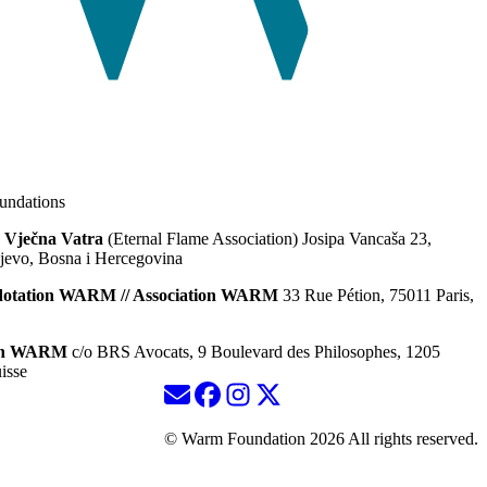
ndations
 Vječna Vatra
(Eternal Flame Association) Josipa Vancaša 23,
jevo, Bosna i Hercegovina
dotation WARM // Association WARM
33 Rue Pétion, 75011 Paris,
ion WARM
c/o BRS Avocats, 9 Boulevard des Philosophes, 1205
isse
© Warm Foundation 2026 All rights reserved.